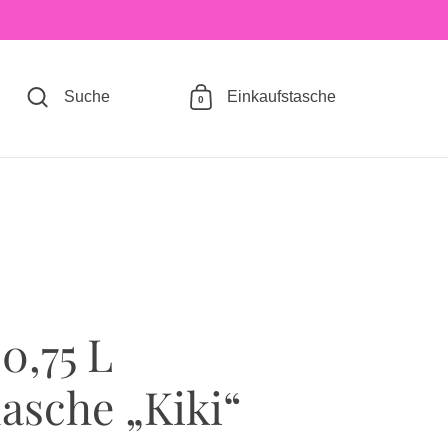
Suche
Einkaufstasche
0
 0,75 L
lasche „Kiki“