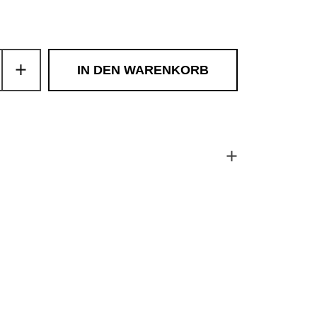
r Preis
ale-Preis
IN DEN WARENKORB