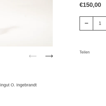
Reguläre
€150,00
S
Teilen
Zurück
Weiter
ingut O. Ingebrandt