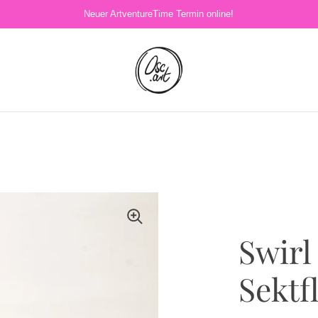
Neuer ArtventureTime Termin online!
Swirl
Sektf