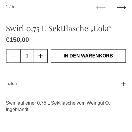
1
/ 5
Zurück
Weit
Swirl 0,75 L Sektflasche „Lola“
Regulärer Preis
€150,00
Sale-Preis
IN DEN WARENKORB
Teilen
Swirl auf einer 0,75 L Sektflasche vom Weingut O.
Ingebrandt