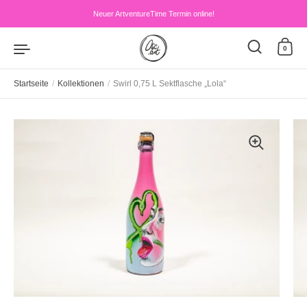
Zum Inhalt springen
Neuer ArtventureTime Termin online!
0
Startseite
/
Kollektionen
/
Swirl 0,75 L Sektflasche „Lola“