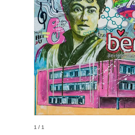
1
/ 1