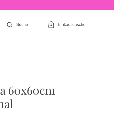
Suche
Einkaufstasche
0
ha 60x60cm
nal