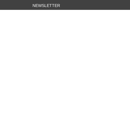
NEWSLETTER
E-mail Adresse
Datenschutzerklärung
Urheberrecht © 2026
oscart_byolga
. Powe