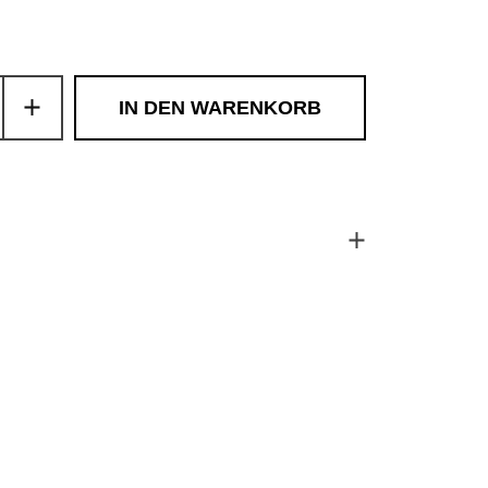
r Preis
ale-Preis
IN DEN WARENKORB