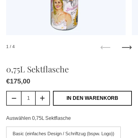
1
/ 4
Zurück
Weit
0,75L Sektflasche
Regulärer Preis
€175,00
Sale-Preis
IN DEN WARENKORB
Auswählen 0,75L Sektflasche
Basic (einfaches Design / Schriftzug (bspw. Logo))