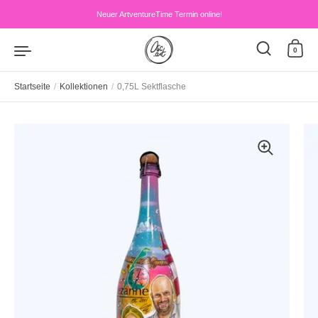
Zum Inhalt springen
Neuer ArtventureTime Termin online!
0
Startseite
/
Kollektionen
/
0,75L Sektflasche