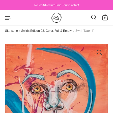
Zum Inhalt springen
Neuer ArtventureTime Termin online!
0
Startseite
/
Swirls Edition 03. Color. Full & Empty.
/
Swirl "Naomi"