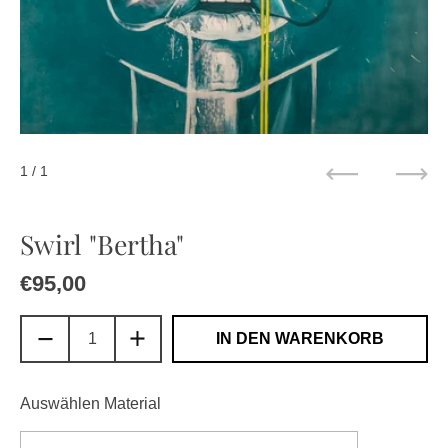
1
/ 1
Zurück
Weit
Swirl "Bertha"
Regulärer Preis
€95,00
Sale-Preis
IN DEN WARENKORB
Auswählen Material