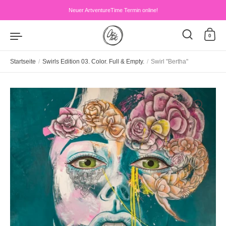
Zum Inhalt springen
Neuer ArtventureTime Termin online!
0
Startseite
/
Swirls Edition 03. Color. Full & Empty.
/
Swirl "Bertha"