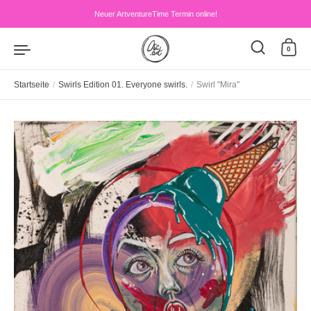
Zum Inhalt springen
Neuer ArtventureTime Termin online!
0
Startseite
/
Swirls Edition 01. Everyone swirls.
/
Swirl "Mira"