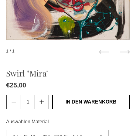
1
/ 1
Zurück
Weit
Swirl "Mira"
Regulärer Preis
€25,00
Sale-Preis
IN DEN WARENKORB
Auswählen Material