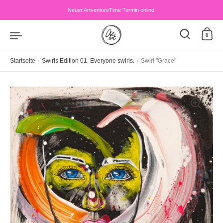
Zum Inhalt springen
Neuer ArtventureTime Termin online!
0
Startseite
/
Swirls Edition 01. Everyone swirls.
/
Swirl "Grace"