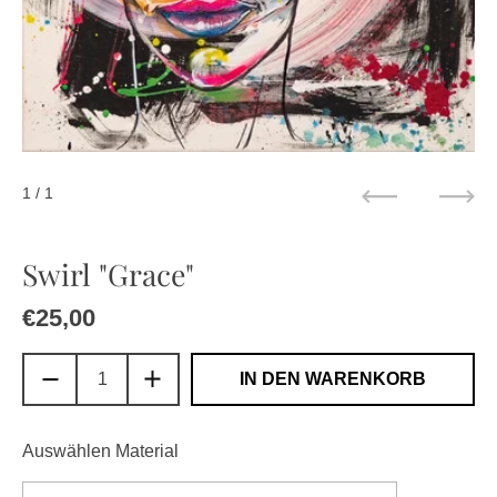
1
/ 1
Zurück
Weit
Swirl "Grace"
Regulärer Preis
€25,00
Sale-Preis
IN DEN WARENKORB
Auswählen Material