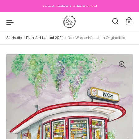
Zum Inhalt springen
Neuer ArtventureTime Termin online!
0
Startseite
/
Frankfurt ist bunt 2024
/
Nox Wasserhäuschen Originalbild