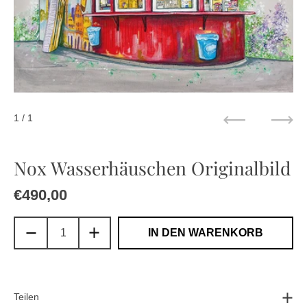
1
/ 1
Zurück
Weit
Nox Wasserhäuschen Originalbild
Regulärer Preis
€490,00
Sale-Preis
IN DEN WARENKORB
Teilen