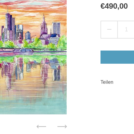
Reguläre
€490,00
S
Teilen
Zurück
Weiter