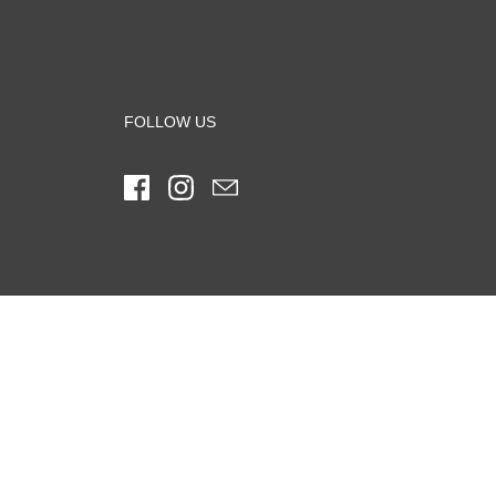
FOLLOW US
Facebook
Instagram
Email
NEWSLETTER
E-mail Adresse