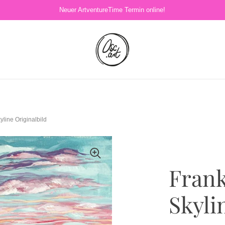
Neuer ArtventureTime Termin online!
yline Originalbild
Frank
Skyli