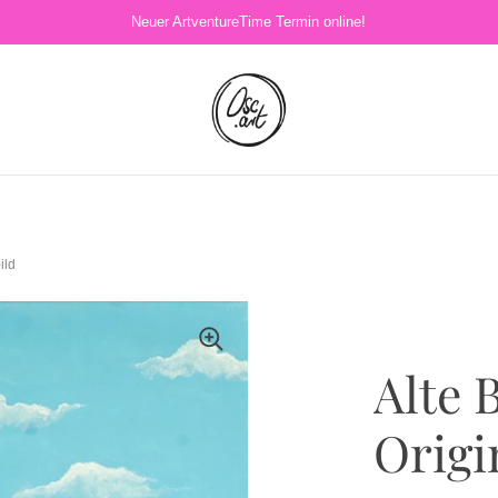
Neuer ArtventureTime Termin online!
ild
Alte 
Origi