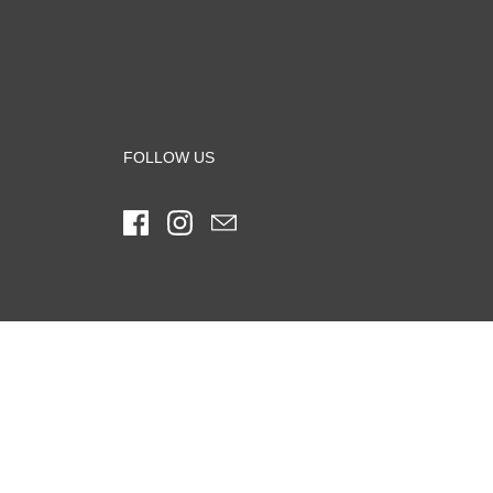
FOLLOW US
Facebook
Instagram
Email
NEWSLETTER
E-mail Adresse