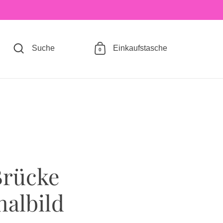
Suche
Einkaufstasche
0
Brücke
nalbild