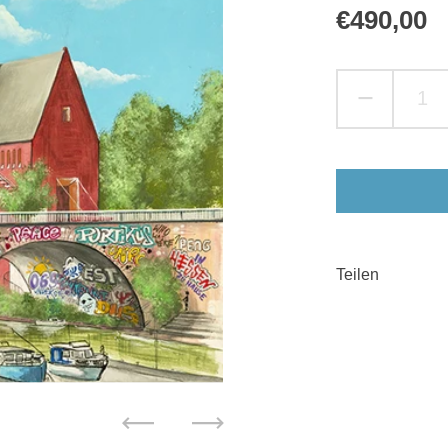
Reguläre
€490,00
S
Teilen
Zurück
Weiter