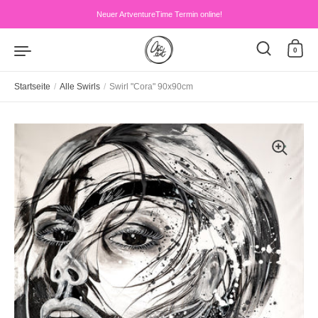
Zum Inhalt springen
Neuer ArtventureTime Termin online!
0
Startseite
/
Alle Swirls
/
Swirl "Cora" 90x90cm