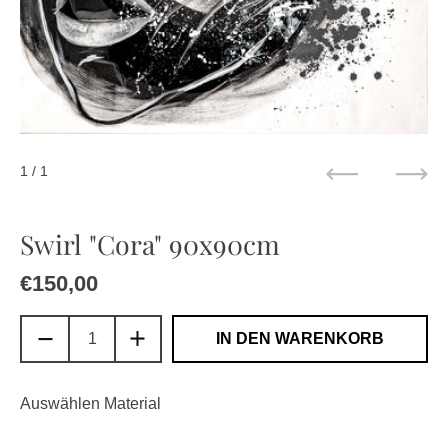
1
/ 1
Zurück
Weit
Swirl "Cora" 90x90cm
Regulärer Preis
€150,00
Sale-Preis
IN DEN WARENKORB
Auswählen Material