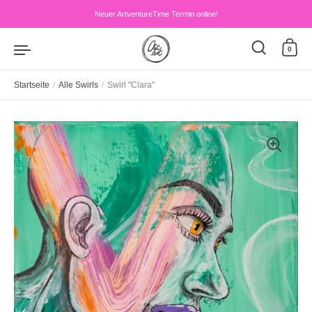
Zum Inhalt springen
Neuer ArtventureTime Termin online!
0
Startseite
/
Alle Swirls
/
Swirl "Clara"