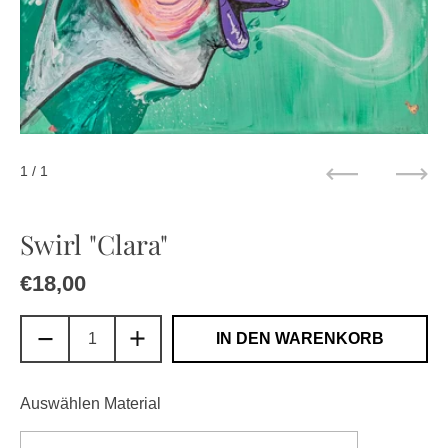
1
/ 1
Zurück
Weit
Swirl "Clara"
Regulärer Preis
€18,00
Sale-Preis
IN DEN WARENKORB
Auswählen Material